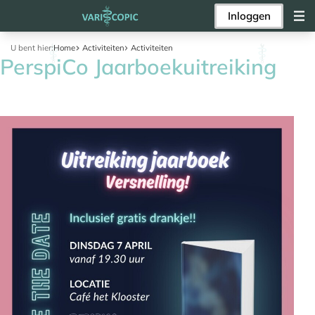
Inloggen
U bent hier:
Home
Activiteiten
Activiteiten
PerspiCo Jaarboekuitreiking