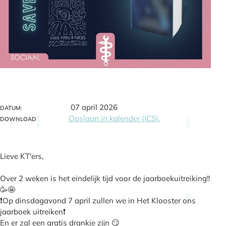
07 april 2026
DATUM:
Opslaan in kalender (ICS).
DOWNLOAD
Lieve KT'ers,
Over 2 weken is het eindelijk tijd voor de jaarboekuitreiking!!
🥳🤩
❗Op dinsdagavond 7 april zullen we in Het Klooster ons
jaarboek uitreiken❗
En er zal een gratis drankje zijn 😏