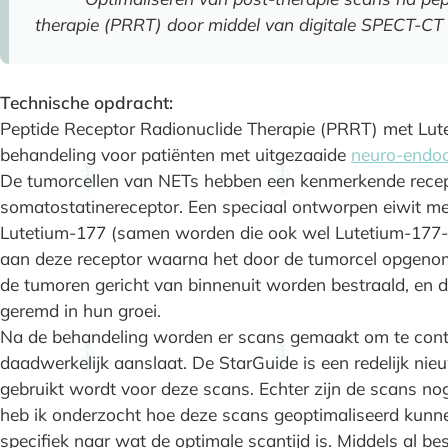
therapie (PRRT) door middel van digitale SPECT-CT 
Technische opdracht:
Peptide Receptor Radionuclide Therapie (PRRT) met Lut
behandeling voor patiënten met uitgezaaide
neuro-endoc
De tumorcellen van NETs hebben een kenmerkende recep
somatostatinereceptor. Een speciaal ontworpen eiwit me
Lutetium-177 (samen worden die ook wel Lutetium-177
aan deze receptor waarna het door de tumorcel opgenom
de tumoren gericht van binnenuit worden bestraald, en 
geremd in hun groei.
Na de behandeling worden er scans gemaakt om te contr
daadwerkelijk aanslaat. De StarGuide is een redelijk n
gebruikt wordt voor deze scans. Echter zijn de scans nog
heb ik onderzocht hoe deze scans geoptimaliseerd kunnen
specifiek naar wat de optimale scantijd is. Middels al 