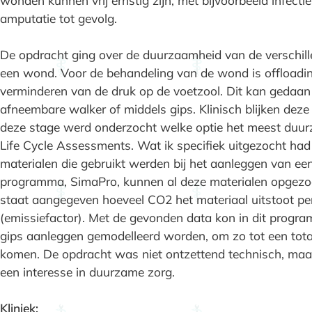
wonden kunnen vrij ernstig zijn, met bijvoorbeeld infecti
amputatie tot gevolg.
De opdracht ging over de duurzaamheid van de verschil
een wond. Voor de behandeling van de wond is offloading
verminderen van de druk op de voetzool. Dit kan gedaan
afneembare walker of middels gips. Klinisch blijken deze 
deze stage werd onderzocht welke optie het meest duurzaa
Life Cycle Assessments. Wat ik specifiek uitgezocht ha
materialen die gebruikt werden bij het aanleggen van een
programma, SimaPro, kunnen al deze materialen opgezo
staat aangegeven hoeveel CO2 het materiaal uitstoot pe
(emissiefactor). Met de gevonden data kon in dit progr
gips aanleggen gemodelleerd worden, om zo tot een total
komen. De opdracht was niet ontzettend technisch, maar 
een interesse in duurzame zorg.
Kliniek: