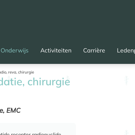
Onderwijs
Activiteiten
Carrière
Leden
adio, reva, chirurgie
datie, chirurgie
de, EMC
tide receptor radionuclide