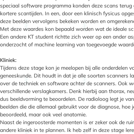
speciaal software programma konden deze scans terug 
kortere scantijden. In een, door een klinisch fysicus opg
deze beelden vervolgens bekeken worden en omgerekend
Met deze waardes kon bepaald worden wat de ideale scan
Een andere KT student richtte zich weer op een ander as
onderzocht of machine learning van toegevoegde waarde 
Kliniek:
Tijdens deze stage kon je meelopen bij alle onderdelen va
geneeskunde. Dit houdt in dat je alle soorten scanners la
over de techniek en software achter de scanners. Ook word
verschillende verslagkamers. Denk hierbij aan thorax, neuro
dus beeldvorming te beoordelen. De radioloog legt je van 
beelden die die allemaal gebruikt voor de diagnose, hoe 
beoordeeld, maar ook veel anatomie.
Naast de ingeroosterde momenten is er zeker ook de ru
andere kliniek in te plannen. Ik heb zelf in deze stage ler