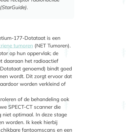
(StarGuide).
etium-177-Dotataat is een
riene tumoren
(NET Tumoren).
tor op hun oppervlak; de
t daaraan het radioactief
-Dotataat genoemd) bindt goed
en wordt. Dit zorgt ervoor dat
daardoor worden verkleind of
oleren of de behandeling ook
ieuwe SPECT-CT scanner die
 niet optimaal. In deze stage
 worden. Ik keek hierbij
beschikbare fantoomscans en een