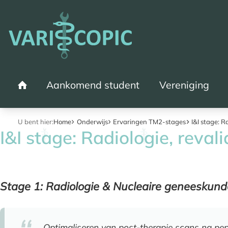
Aankomend student
Vereniging
Home
U bent hier:
Home
Onderwijs
Ervaringen TM2-stages
I&I stage: R
I&I stage: Radiologie, revali
Stage 1: Radiologie & Nucleaire geneeskun
Optimaliseren van post-therapie scans na pep