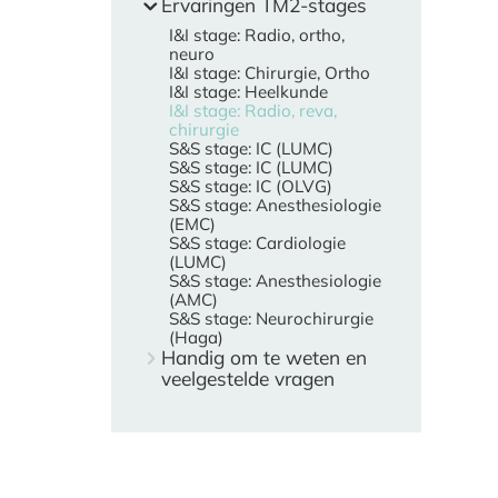
Ervaringen TM2-stages
I&I stage: Radio, ortho,
neuro
I&I stage: Chirurgie, Ortho
I&I stage: Heelkunde
I&I stage: Radio, reva,
chirurgie
S&S stage: IC (LUMC)
S&S stage: IC (LUMC)
S&S stage: IC (OLVG)
S&S stage: Anesthesiologie
(EMC)
S&S stage: Cardiologie
(LUMC)
S&S stage: Anesthesiologie
(AMC)
S&S stage: Neurochirurgie
(Haga)
Handig om te weten en
veelgestelde vragen