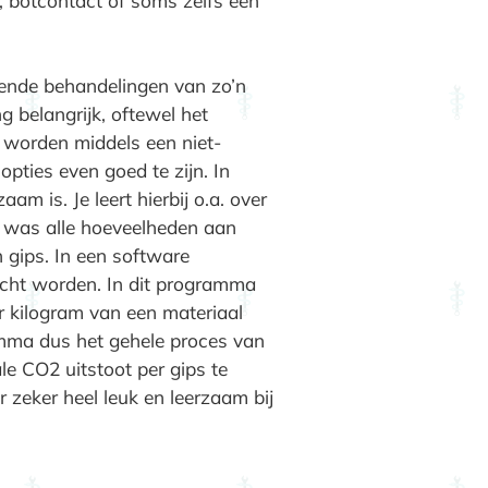
e, botcontact of soms zelfs een
lende behandelingen van zo’n
 belangrijk, oftewel het
 worden middels een niet-
opties even goed te zijn. In
m is. Je leert hierbij o.a. over
d was alle hoeveelheden aan
 gips. In een software
cht worden. In dit programma
r kilogram van een materiaal
amma dus het gehele proces van
e CO2 uitstoot per gips te
zeker heel leuk en leerzaam bij