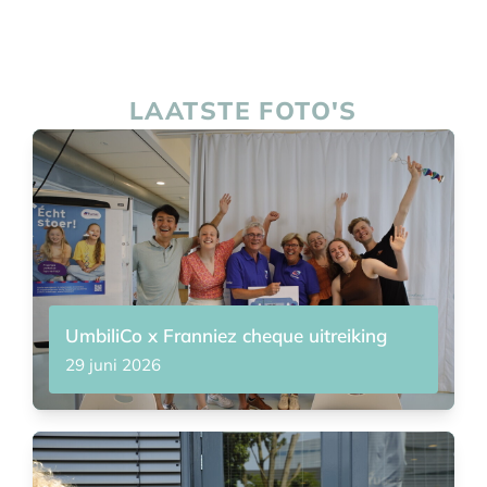
LAATSTE FOTO'S
UmbiliCo x Franniez cheque uitreiking
29 juni 2026