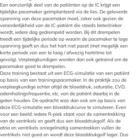
Een aanzienlijk deel van de patiënten op de IC krijgt een
tijdelijke pacemaker geïmplanteerd via de lies. De geleverde
spanning van deze pacemaker moet, zeker ook gezien de
veranderlijkheid van de IC-patiënt die steeds beter/zieker
wordt, iedere dag gedrempeld worden. Bij dit drempelen
treedt een tijdelijke periode op waarin de pacemaker te lage
spanning geeft en dus het hart niet pacet (met mogelijk een
korte periode van een te laag / afwezig hartritme tot
gevolg). Verpleegkundigen worden dan ook getraind om de
pacemaker goed te drempelen.
Deze training bestaat uit een ECG-simulatie van een patiënt
op basis van een trainingspacemaker. In de praktijk zou de
verpleegkundige echter altijd de bloeddruk, saturatie, CVD,
ademhalingsfrequentie, etc. van de patiënt daarbij in de
gaten houden. De opdracht was dan ook om op basis van
deze ECG-simulatie een bloeddrukcurve te simuleren. Even
voor een beeld: iedere R-piek staat voor de samentrekking
van de ventrikels en geeft dus een bloeddrukgolf. Als de
atria en ventrikels onregelmatig samentrekken vullen de
ventrikels niet goed en wordt deze bloeddrukgolf lager. Dus