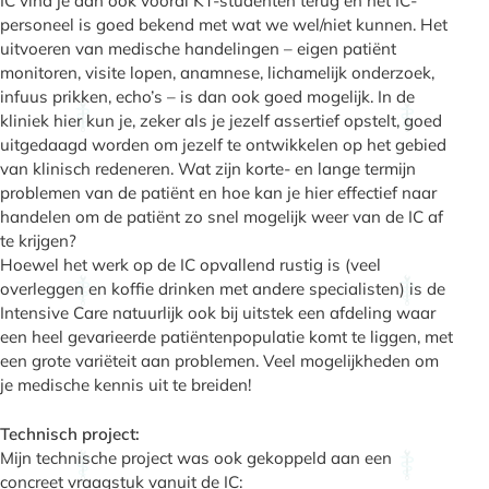
IC vind je dan ook vooral KT-studenten terug en het IC-
personeel is goed bekend met wat we wel/niet kunnen. Het
uitvoeren van medische handelingen – eigen patiënt
monitoren, visite lopen, anamnese, lichamelijk onderzoek,
infuus prikken, echo’s – is dan ook goed mogelijk. In de
kliniek hier kun je, zeker als je jezelf assertief opstelt, goed
uitgedaagd worden om jezelf te ontwikkelen op het gebied
van klinisch redeneren. Wat zijn korte- en lange termijn
problemen van de patiënt en hoe kan je hier effectief naar
handelen om de patiënt zo snel mogelijk weer van de IC af
te krijgen?
Hoewel het werk op de IC opvallend rustig is (veel
overleggen en koffie drinken met andere specialisten) is de
Intensive Care natuurlijk ook bij uitstek een afdeling waar
een heel gevarieerde patiëntenpopulatie komt te liggen, met
een grote variëteit aan problemen. Veel mogelijkheden om
je medische kennis uit te breiden!
Technisch project:
Mijn technische project was ook gekoppeld aan een
concreet vraagstuk vanuit de IC: