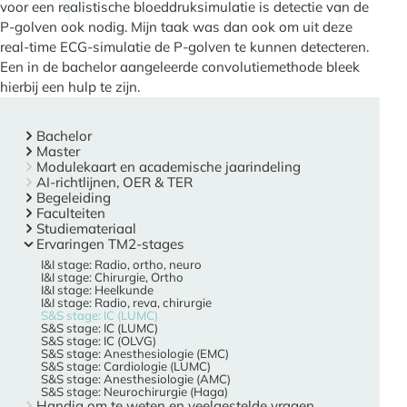
voor een realistische bloeddruksimulatie is detectie van de
P-golven ook nodig. Mijn taak was dan ook om uit deze
real-time ECG-simulatie de P-golven te kunnen detecteren.
Een in de bachelor aangeleerde convolutiemethode bleek
hierbij een hulp te zijn.
Bachelor
Master
Modulekaart en academische jaarindeling
AI-richtlijnen, OER & TER
Begeleiding
Faculteiten
Studiemateriaal
Ervaringen TM2-stages
I&I stage: Radio, ortho, neuro
I&I stage: Chirurgie, Ortho
I&I stage: Heelkunde
I&I stage: Radio, reva, chirurgie
S&S stage: IC (LUMC)
S&S stage: IC (LUMC)
S&S stage: IC (OLVG)
S&S stage: Anesthesiologie (EMC)
S&S stage: Cardiologie (LUMC)
S&S stage: Anesthesiologie (AMC)
S&S stage: Neurochirurgie (Haga)
Handig om te weten en veelgestelde vragen