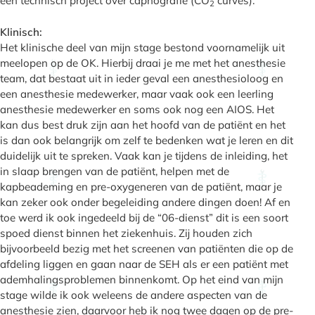
een technisch project over capnografie (CO
curves).
2
Klinisch:
Het klinische deel van mijn stage bestond voornamelijk uit
meelopen op de OK. Hierbij draai je me met het anesthesie
team, dat bestaat uit in ieder geval een anesthesioloog en
een anesthesie medewerker, maar vaak ook een leerling
anesthesie medewerker en soms ook nog een AIOS. Het
kan dus best druk zijn aan het hoofd van de patiënt en het
is dan ook belangrijk om zelf te bedenken wat je leren en dit
duidelijk uit te spreken. Vaak kan je tijdens de inleiding, het
in slaap brengen van de patiënt, helpen met de
kapbeademing en pre-oxygeneren van de patiënt, maar je
kan zeker ook onder begeleiding andere dingen doen! Af en
toe werd ik ook ingedeeld bij de “06-dienst” dit is een soort
spoed dienst binnen het ziekenhuis. Zij houden zich
bijvoorbeeld bezig met het screenen van patiënten die op de
afdeling liggen en gaan naar de SEH als er een patiënt met
ademhalingsproblemen binnenkomt. Op het eind van mijn
stage wilde ik ook weleens de andere aspecten van de
anesthesie zien, daarvoor heb ik nog twee dagen op de pre-