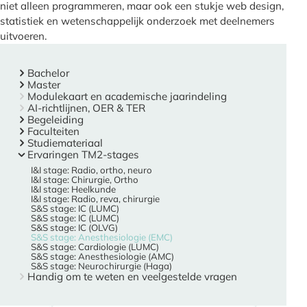
niet alleen programmeren, maar ook een stukje web design,
statistiek en wetenschappelijk onderzoek met deelnemers
uitvoeren.
Bachelor
Master
Modulekaart en academische jaarindeling
AI-richtlijnen, OER & TER
Begeleiding
Faculteiten
Studiemateriaal
Ervaringen TM2-stages
I&I stage: Radio, ortho, neuro
I&I stage: Chirurgie, Ortho
I&I stage: Heelkunde
I&I stage: Radio, reva, chirurgie
S&S stage: IC (LUMC)
S&S stage: IC (LUMC)
S&S stage: IC (OLVG)
S&S stage: Anesthesiologie (EMC)
S&S stage: Cardiologie (LUMC)
S&S stage: Anesthesiologie (AMC)
S&S stage: Neurochirurgie (Haga)
Handig om te weten en veelgestelde vragen