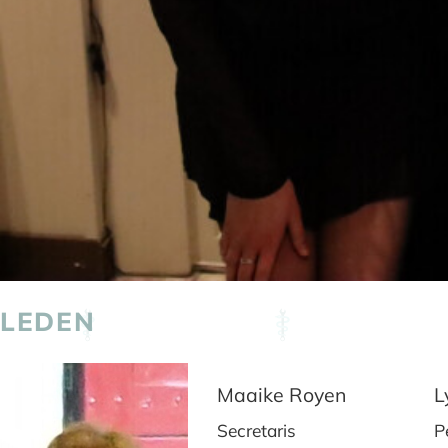
LEDEN
Maaike Royen
L
Secretaris
P