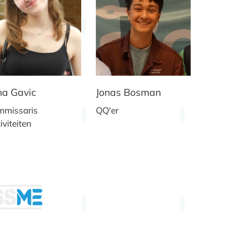
na Gavic
Jonas Bosman
mmissaris
QQ'er
iviteiten