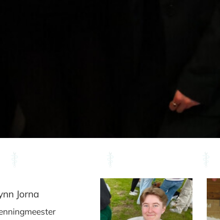
ynn Jorna
enningmeester