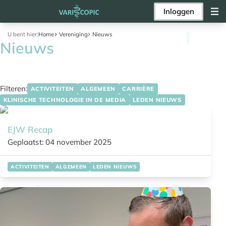
Inloggen
U bent hier:
Home
Vereniging
Nieuws
Nieuws
Filteren:
ACTIVITEITEN
ALGEMEEN
CARRIÈRE
KLINISCHE TECHNOLOGIE IN DE MEDIA
LEDEN NIEUWS
EJW Recap
Geplaatst: 04 november 2025
ACTIVITEITEN
ALGEMEEN
LEDEN NIEUWS